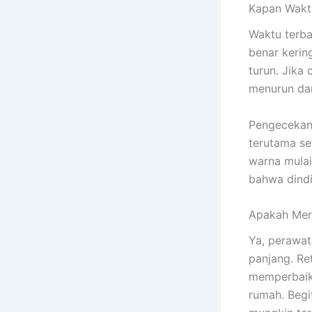
Kapan Waktu
Waktu terba
benar kerin
turun. Jika
menurun dan
Pengecekan 
terutama se
warna mulai
bahwa dindi
Apakah Mer
Ya, perawat
panjang. Re
memperbaiki
rumah. Begi