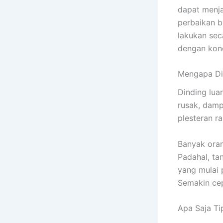
dapat menja
perbaikan b
lakukan sec
dengan kond
Mengapa Din
Dinding luar
rusak, damp
plesteran r
Banyak oran
Padahal, ta
yang mulai 
Semakin cep
Apa Saja Ti