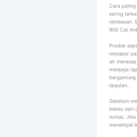
Cara paling
sering ter
rembesan. S
900 Cat Ant
Produk sepe
terpapar pa
air meresap
menjaga lapi
bergantung 
lanjutan.
Sebelum men
bebas dari 
tuntas. Jik
menempel le