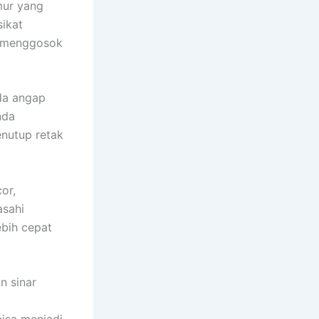
mur yang
sikat
i menggosok
nda angap
nda
enutup retak
or,
asahi
lebih cepat
n sinar