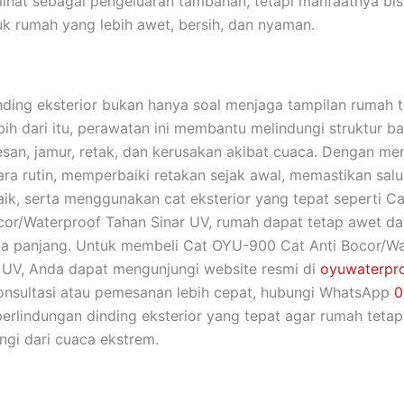
lihat sebagai pengeluaran tambahan, tetapi manfaatnya bis
k rumah yang lebih awet, bersih, dan nyaman.
ding eksterior bukan hanya soal menjaga tampilan rumah 
bih dari itu, perawatan ini membantu melindungi struktur b
esan, jamur, retak, dan kerusakan akibat cuaca. Dengan m
ara rutin, memperbaiki retakan sejak awal, memastikan salu
aik, serta menggunakan cat eksterior yang tepat seperti 
cor/Waterproof Tahan Sinar UV, rumah dapat tetap awet d
ka panjang. Untuk membeli Cat OYU-900 Cat Anti Bocor/Wa
 UV, Anda dapat mengunjungi website resmi di
oyuwaterpro
konsultasi atau pemesanan lebih cepat, hubungi WhatsApp
0
 perlindungan dinding eksterior yang tepat agar rumah tetap 
ungi dari cuaca ekstrem.