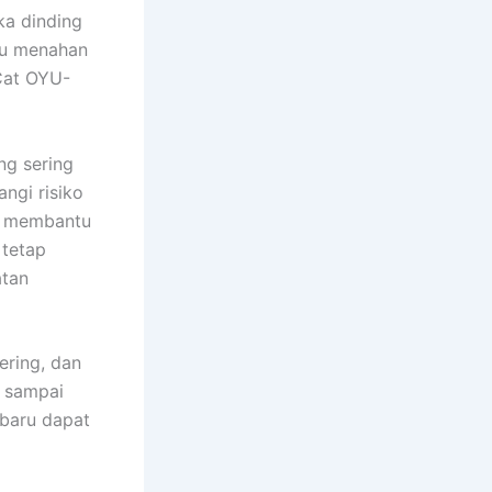
ka dinding
tu menahan
Cat OYU-
ng sering
ngi risiko
UV membantu
 tetap
atan
ering, dan
u sampai
 baru dapat