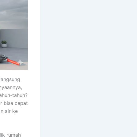
 langsung
anyaannya,
tahun-tahun?
r bisa cepat
n air ke
lik rumah