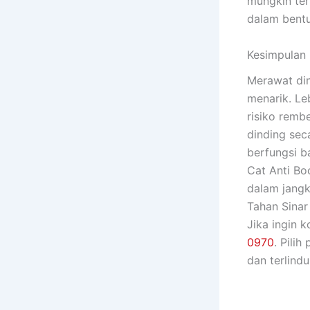
mungkin ter
dalam bentu
Kesimpulan
Merawat din
menarik. Le
risiko remb
dinding sec
berfungsi b
Cat Anti Bo
dalam jang
Tahan Sinar
Jika ingin 
0970
. Pilih
dan terlind