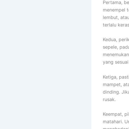
Pertama, be
menempel te
lembut, ata
terlalu kera
Kedua, peri
sepele, pada
menemukanny
yang sesuai
Ketiga, past
mampet, ata
dinding. Jik
rusak.
Keempat, pil
matahari. Un