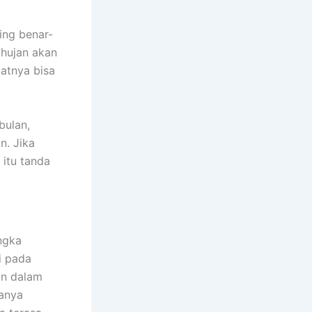
ing benar-
 hujan akan
atnya bisa
bulan,
n. Jika
 itu tanda
ngka
i pada
an dalam
yanya