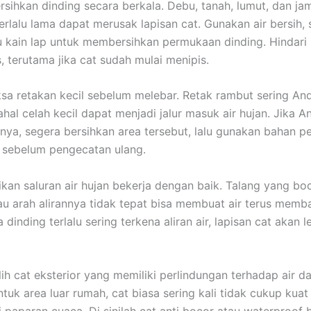
rsihkan dinding secara berkala. Debu, tanah, lumut, dan ja
rlalu lama dapat merusak lapisan cat. Gunakan air bersih, 
u kain lap untuk membersihkan permukaan dinding. Hindar
s, terutama jika cat sudah mulai menipis.
ksa retakan kecil sebelum melebar. Retak rambut sering A
hal celah kecil dapat menjadi jalur masuk air hujan. Jika A
a, segera bersihkan area tersebut, lalu gunakan bahan p
 sebelum pengecatan ulang.
ikan saluran air hujan bekerja dengan baik. Talang yang boc
u arah alirannya tidak tepat bisa membuat air terus memb
a dinding terlalu sering terkena aliran air, lapisan cat akan 
ih cat eksterior yang memiliki perlindungan terhadap air da
tuk area luar rumah, cat biasa sering kali tidak cukup kuat