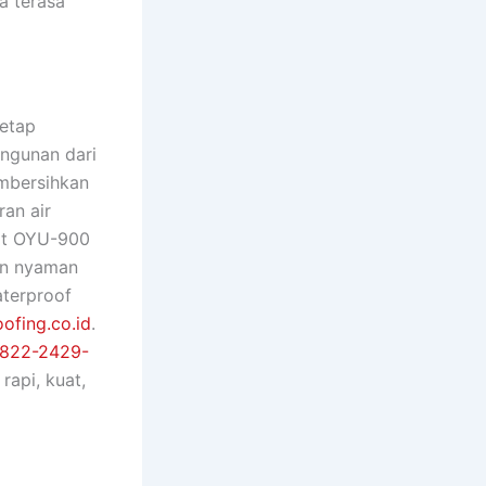
a terasa
tetap
angunan dari
embersihkan
ran air
Cat OYU-900
an nyaman
terproof
ofing.co.id
.
822-2429-
rapi, kuat,