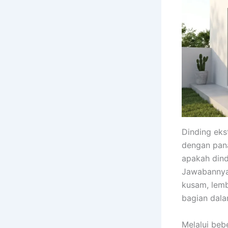
Dinding eks
dengan pana
apakah dind
Jawabannya 
kusam, lemb
bagian dal
Melalui beb