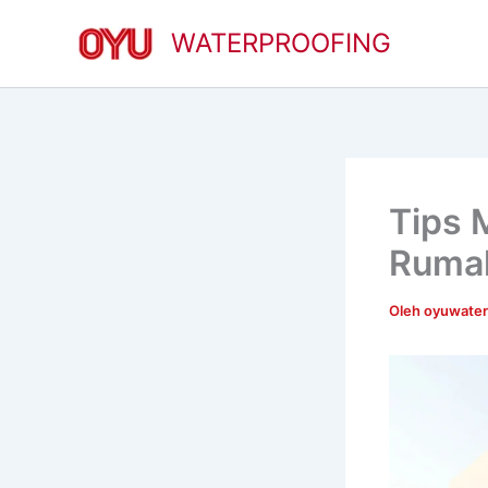
Lewati
WATERPROOFING
ke
konten
Tips 
Rumah
Oleh
oyuwate