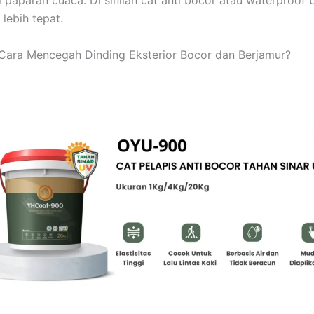
paparan cuaca. Di sinilah cat anti bocor atau waterproof 
 lebih tepat.
Cara Mencegah Dinding Eksterior Bocor dan Berjamur?