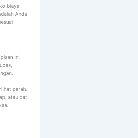
ko biaya
 adalah Anda
sesuai
pisan ini
upas,
angan.
lihat parah.
ap, atau cat
ksa.