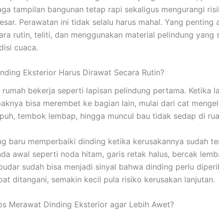
ga tampilan bangunan tetap rapi sekaligus mengurangi risi
esar. Perawatan ini tidak selalu harus mahal. Yang penting
ara rutin, teliti, dan menggunakan material pelindung yang 
isi cuaca.
ding Eksterior Harus Dirawat Secara Rutin?
 rumah bekerja seperti lapisan pelindung pertama. Ketika la
aknya bisa merembet ke bagian lain, mulai dari cat mengel
apuh, tembok lembap, hingga muncul bau tidak sedap di ru
g baru memperbaiki dinding ketika kerusakannya sudah ter
nda awal seperti noda hitam, garis retak halus, bercak lemb
pudar sudah bisa menjadi sinyal bahwa dinding perlu diperi
at ditangani, semakin kecil pula risiko kerusakan lanjutan.
ps Merawat Dinding Eksterior agar Lebih Awet?