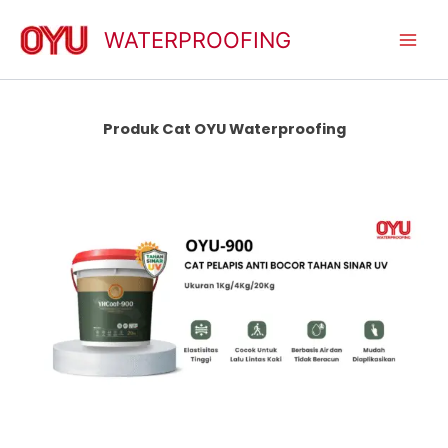
Lewati
ke
WATERPROOFING
konten
Produk Cat OYU Waterproofing