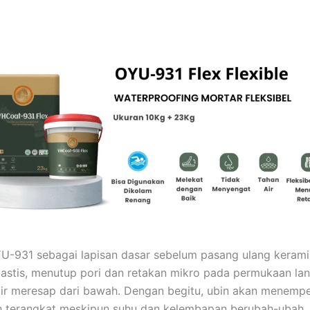
-931 sebagai lapisan dasar sebelum pasang ulang kerami
elastis, menutup pori dan retakan mikro pada permukaan lant
r meresap dari bawah. Dengan begitu, ubin akan menempe
h terangkat meskipun suhu dan kelembapan berubah-ubah.