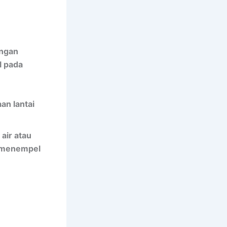
engan
l pada
an lantai
air atau
n menempel