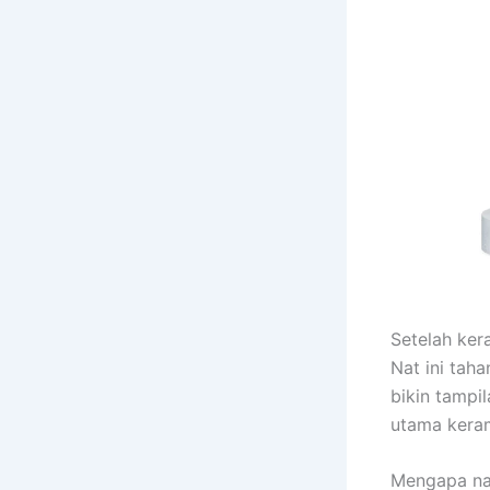
Setelah ker
Nat ini taha
bikin tampi
utama keram
Mengapa nat