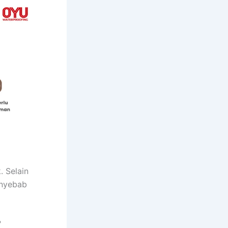
. Selain
enyebab
?