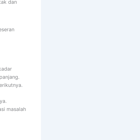
tak dan
eseran
kadar
panjang.
rikutnya.
ya.
si masalah