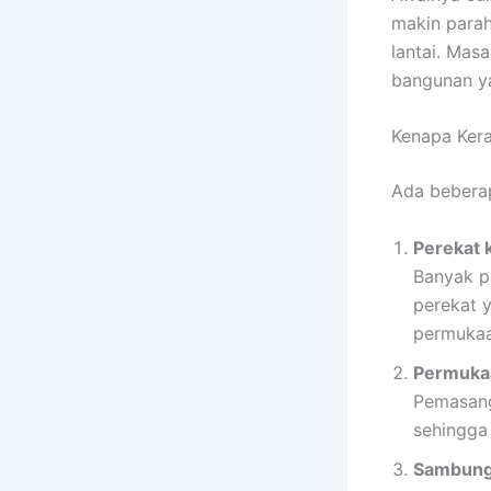
makin parah
lantai. Mas
bangunan y
Kenapa Kera
Ada bebera
Perekat 
Banyak p
perekat 
permukaa
Permukaa
Pemasanga
sehingga
Sambunga