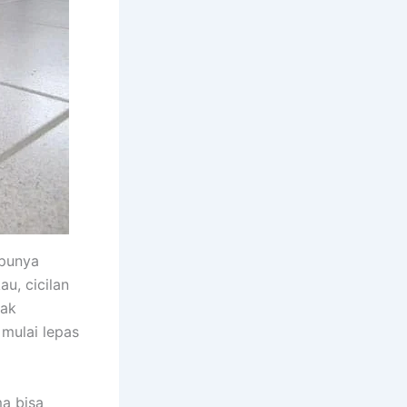
 punya
u, cicilan
yak
mulai lepas
ma bisa