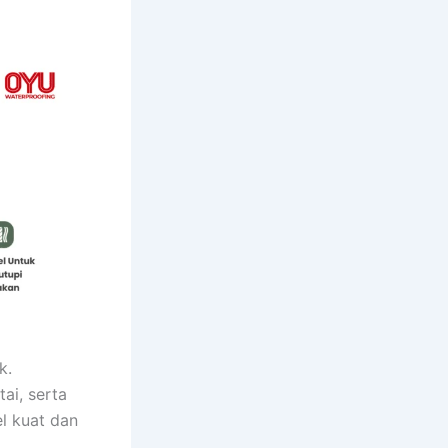
k.
ai, serta
l kuat dan