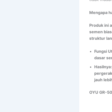
Mengapa ha
Produk ini 
semen bias
struktur lan
Fungsi U
dasar se
Hasilnya
pergerak
jauh lebi
OYU GR-500