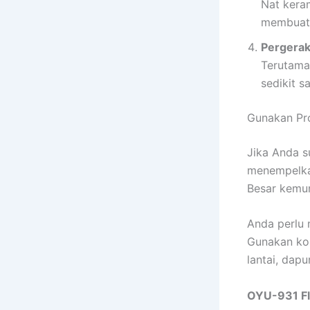
Nat keram
membuat u
Pergerak
Terutama
sedikit s
Gunakan Pr
Jika Anda 
menempelkan
Besar kemun
Anda perlu
Gunakan ko
lantai, dap
OYU-931 Fl