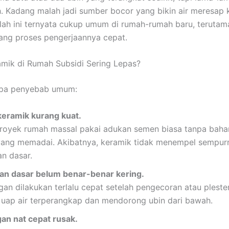
. Kadang malah jadi sumber bocor yang bikin air meresap
alah ini ternyata cukup umum di rumah-rumah baru, teruta
ang proses pengerjaannya cepat.
mik di Rumah Subsidi Sering Lepas?
pa penyebab umum:
keramik kurang kuat.
royek rumah massal pakai adukan semen biasa tanpa bah
yang memadai. Akibatnya, keramik tidak menempel sempur
n dasar.
n dasar belum benar-benar kering.
n dilakukan terlalu cepat setelah pengecoran atau pleste
 uap air terperangkap dan mendorong ubin dari bawah.
n nat cepat rusak.