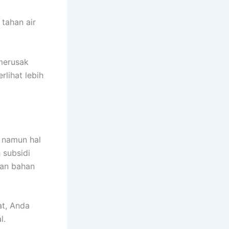
tahan air
merusak
rlihat lebih
namun hal
 subsidi
han bahan
t, Anda
l.