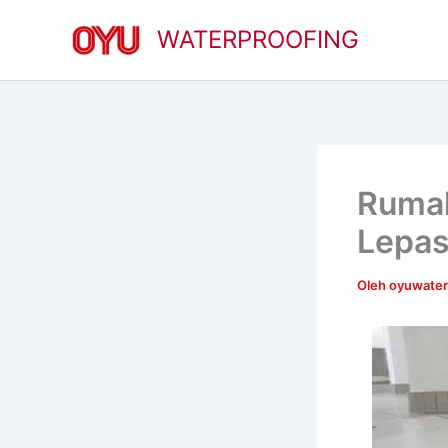
Lewati
WATERPROOFING
ke
konten
Rumah
Lepas
Oleh
oyuwate