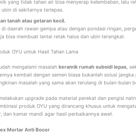
ik yang tidak tahan air bisa menyerap kelembaban, lalu re
bin di sekitarnya terlepas.
an tanah atau getaran kecil.
 di daerah rawan gempa atau dengan pondasi ringan, perg
aja bisa membuat lantai retak halus dan ubin terangkat.
oduk OYU untuk Hasil Tahan Lama
sudah mengalami masalah
keramik rumah subsidi lepas
, se
nya kembali dengan semen biasa bukanlah solusi jangka 
gkinan masalah yang sama akan terulang di bulan-bulan be
 melakukan
upgrade
pada material perekat dan pengisi natn
mbinasi produk OYU yang dirancang khusus untuk mengata
ur, dan kamar mandi agar hasil perbaikannya awet.
ex Mortar Anti Bocor