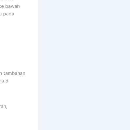
 ke bawah
ma pada
an tambahan
na di
ran,