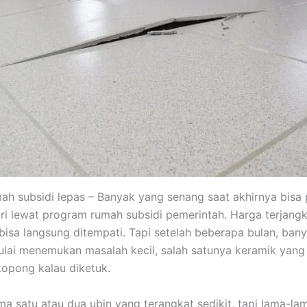
ah subsidi lepas – Banyak yang senang saat akhirnya bisa
ri lewat program rumah subsidi pemerintah. Harga terjangka
 bisa langsung ditempati. Tapi setelah beberapa bulan, ban
lai menemukan masalah kecil, salah satunya keramik yang 
kopong kalau diketuk.
a satu atau dua ubin yang terangkat sedikit, tapi lama-la