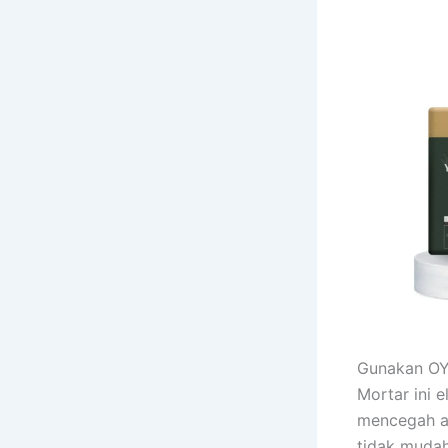
Gunakan OYU
Mortar ini 
mencegah ai
tidak muda