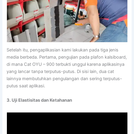
Setelah itu, pengaplikasian kami lakukan pada tiga jenis
media berbeda. Pertama, pengujian pada plafon kalsiboard,
di mana Cat OYU – 900 terbukti unggul karena aplikasinya
yang lancar tanpa terputus-putus. Di sisi lain, dua cat
lainnya membutuhkan pengulangan dan sering terputus-
putus saat aplikasi.
3. Uji Elastisitas dan Ketahanan